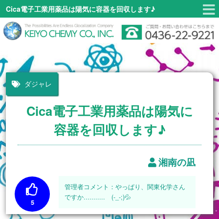
Cica電子工業用薬品は陽気に容器を回収します♪
ダジャレ
Cica電子工業用薬品は陽気に
容器を回収します♪
湘南の凪
やっぱり、関東化学さん
ですか........... (-_-;)💦
5