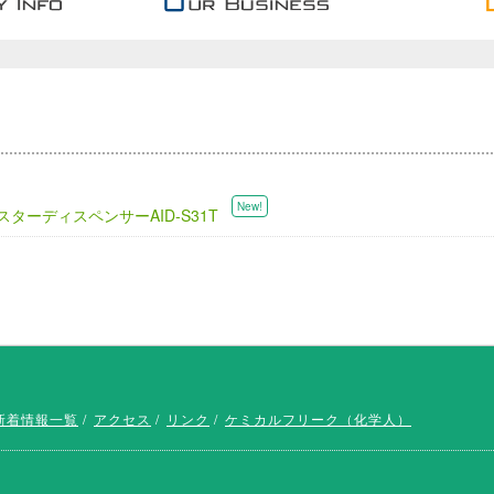
ターディスペンサーAID-S31T
新着情報一覧
アクセス
リンク
ケミカルフリーク（化学人）