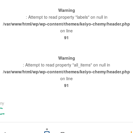
Warning
: Attempt to read property "labels" on null in
/var/www/html/wp/wp-content/themes/keiyo-chemy/header.php
on line
91
Warning
: Attempt to read property "all_items" on null in
/var/www/html/wp/wp-content/themes/keiyo-chemy/header.php
on line
91